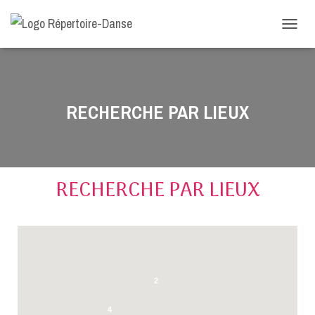
-->
D
É
P
L
I
E
RECHERCHE PAR LIEUX
R
L
A
N
A
RECHERCHE PAR LIEUX
V
I
G
A
T
I
O
N
2
4