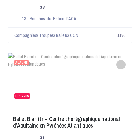
3.3
13 - Bouches-du-Rhône
,
PACA
Compagnies/ Troupes/ Ballets/ CCN
1156
A LA UNE
LES + VUS
Ballet Biarritz – Centre chorégraphique national
d’Aquitaine en Pyrénées Atlantiques
3.1