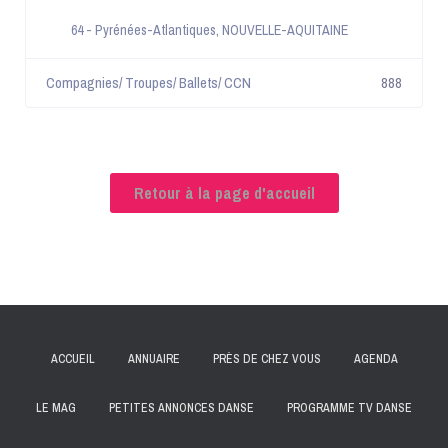
64 - Pyrénées-Atlantiques
,
NOUVELLE-AQUITAINE
Compagnies/ Troupes/ Ballets/ CCN
888
Retour à la page d'accueil
ACCUEIL
ANNUAIRE
PRÈS DE CHEZ VOUS
AGENDA
LE MAG
PETITES ANNONCES DANSE
PROGRAMME TV DANSE