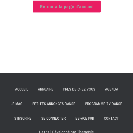
Retour à la page d'accueil
ACCUEIL
ANNUAIRE
PRÈS DE CHEZ VOUS
AGENDA
LE MAG
PETITES ANNONCES DANSE
PROGRAMME TV DANSE
S’INSCRIRE
SE CONNECTER
ESPACE PUB
CONTACT
Hestia | Développé par
ThemeIsle