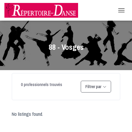
-->
D
É
P
L
I
E
88 - Vosges
R
L
A
N
A
V
I
0
professionnels trouvés
Filtrer par
G
A
T
I
O
No listings found.
N