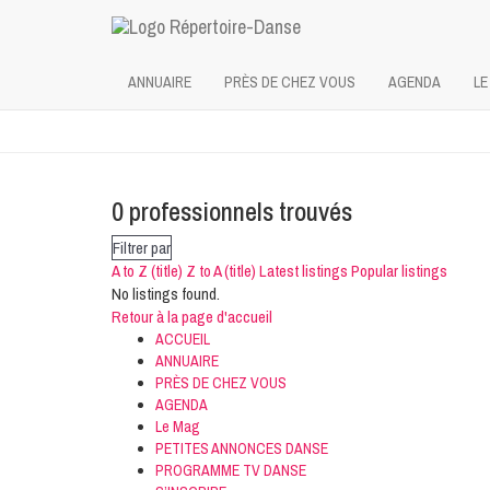
-->
ANNUAIRE
PRÈS DE CHEZ VOUS
AGENDA
LE
0
professionnels trouvés
Filtrer par
A to Z (title)
Z to A (title)
Latest listings
Popular listings
No listings found.
Retour à la page d'accueil
ACCUEIL
ANNUAIRE
PRÈS DE CHEZ VOUS
AGENDA
Le Mag
PETITES ANNONCES DANSE
PROGRAMME TV DANSE