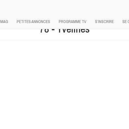
 MAG
PETITES ANNONCES
PROGRAMME TV
S’INSCRIRE
SE 
78 - Yvelines