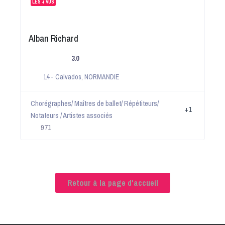
LES + VUS
Alban Richard
3.0
14 - Calvados
,
NORMANDIE
Chorégraphes/ Maîtres de ballet/ Répétiteurs/
+1
Notateurs / Artistes associés
971
Retour à la page d'accueil