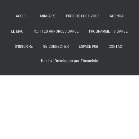
ACCUEIL
ANNUAIRE
PRÈS DE CHEZ VOUS
AGENDA
LE MAG
PETITES ANNONCES DANSE
PROGRAMME TV DANSE
S’INSCRIRE
SE CONNECTER
ESPACE PUB
CONTACT
Hestia | Développé par
ThemeIsle