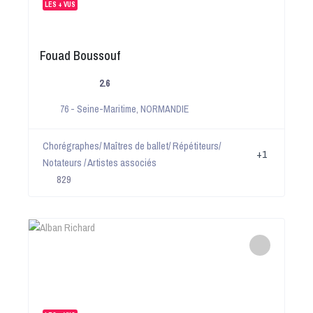
LES + VUS
Fouad Boussouf
2.6
76 - Seine-Maritime
,
NORMANDIE
Chorégraphes/ Maîtres de ballet/ Répétiteurs/
+1
Notateurs / Artistes associés
829