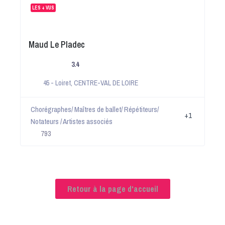
LES + VUS
Maud Le Pladec
3.4
45 - Loiret
,
CENTRE-VAL DE LOIRE
Chorégraphes/ Maîtres de ballet/ Répétiteurs/
+1
Notateurs / Artistes associés
793
Retour à la page d'accueil