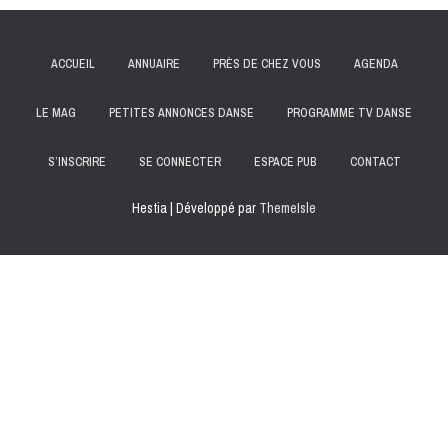
ACCUEIL
ANNUAIRE
PRÈS DE CHEZ VOUS
AGENDA
LE MAG
PETITES ANNONCES DANSE
PROGRAMME TV DANSE
S’INSCRIRE
SE CONNECTER
ESPACE PUB
CONTACT
Hestia | Développé par
ThemeIsle