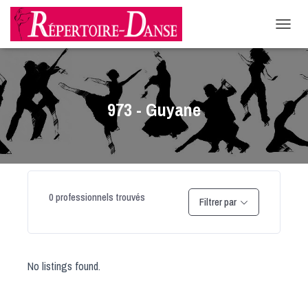
-->
D
É
P
L
I
E
973 - Guyane
R
L
A
N
A
V
I
0
professionnels trouvés
Filtrer par
G
A
T
I
O
No listings found.
N