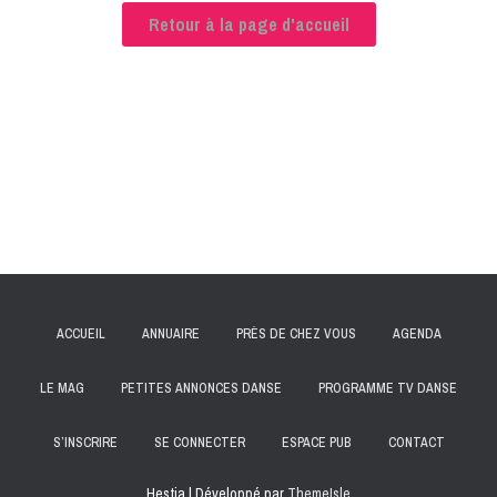
Retour à la page d'accueil
ACCUEIL
ANNUAIRE
PRÈS DE CHEZ VOUS
AGENDA
LE MAG
PETITES ANNONCES DANSE
PROGRAMME TV DANSE
S’INSCRIRE
SE CONNECTER
ESPACE PUB
CONTACT
Hestia | Développé par
ThemeIsle