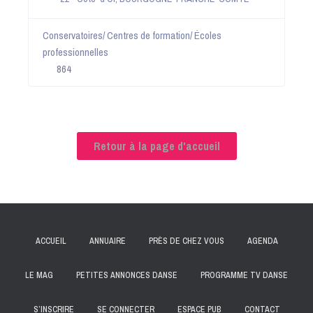
Conservatoires/ Centres de formation/ Écoles
professionnelles
864
Retour à la page d'accueil
ACCUEIL
ANNUAIRE
PRÈS DE CHEZ VOUS
AGENDA
LE MAG
PETITES ANNONCES DANSE
PROGRAMME TV DANSE
S’INSCRIRE
SE CONNECTER
ESPACE PUB
CONTACT