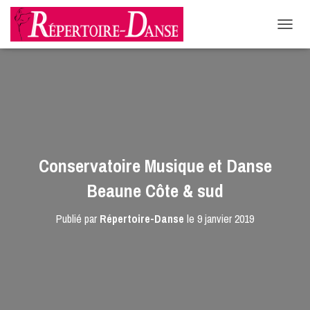
-->
D
É
P
L
I
E
R
L
A
N
Conservatoire Musique et Danse
A
V
Beaune Côte & sud
I
G
Publié par
Répertoire-Danse
le
9 janvier 2019
A
T
I
O
N