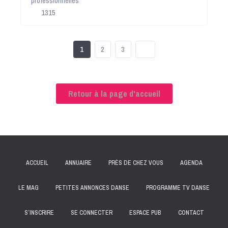
professionnelles
1315
1
2
3
Retour à la page d'accueil
ACCUEIL
ANNUAIRE
PRÈS DE CHEZ VOUS
AGENDA
LE MAG
PETITES ANNONCES DANSE
PROGRAMME TV DANSE
S’INSCRIRE
SE CONNECTER
ESPACE PUB
CONTACT