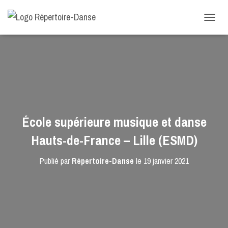
-->
D
É
P
L
I
E
R
L
A
N
École supérieure musique et danse
A
V
Hauts-de-France – Lille (ESMD)
I
G
Publié par
Répertoire-Danse
le
19 janvier 2021
A
T
I
O
N