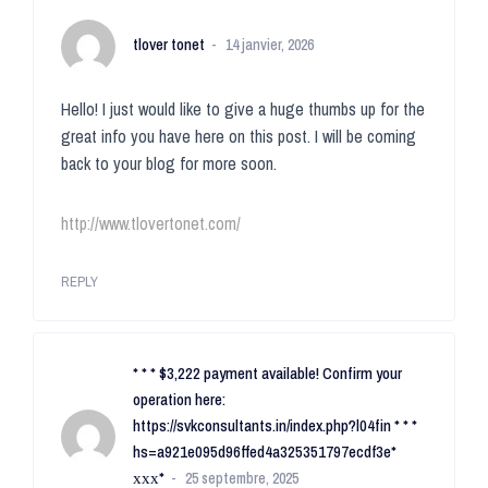
tlover tonet
14 janvier, 2026
Hello! I just would like to give a huge thumbs up for the
great info you have here on this post. I will be coming
back to your blog for more soon.
http://www.tlovertonet.com/
REPLY
* * * $3,222 payment available! Confirm your
operation here:
https://svkconsultants.in/index.php?l04fin * * *
hs=a921e095d96ffed4a325351797ecdf3e*
ххх*
25 septembre, 2025