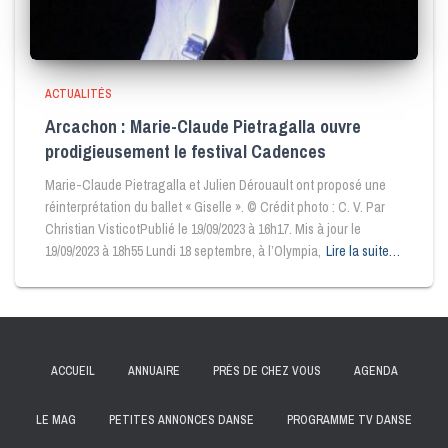
ACTUALITÉS
Arcachon : Marie-Claude Pietragalla ouvre
prodigieusement le festival Cadences
Marie-Claude Pietragalla et Julien Dérouault ont proposé une
réinterprétation du ballet « Giselle ». © Crédit photo : C. V. Par
Christian VisticotPublié le 19/09/2023 à 16h17. Mis à jour le
19/09/2023 à 18h55 Lundi 18 septembre, à l’Olympia,
Lire la suite…
ACCUEIL
ANNUAIRE
PRÈS DE CHEZ VOUS
AGENDA
LE MAG
PETITES ANNONCES DANSE
PROGRAMME TV DANSE