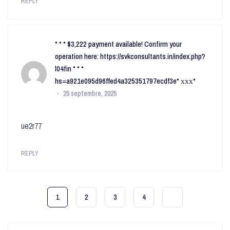
REPLY
* * * $3,222 payment available! Confirm your
operation here: https://svkconsultants.in/index.php?
l04fin * * *
hs=a921e095d96ffed4a325351797ecdf3e* ххх*
25 septembre, 2025
ue2r77
REPLY
1
2
3
4