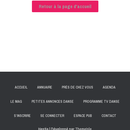
Retour à la page d'accueil
ACCUEIL
ANNUAIRE
PRÈS DE CHEZ VOUS
AGENDA
LE MAG
PETITES ANNONCES DANSE
PROGRAMME TV DANSE
S’INSCRIRE
SE CONNECTER
ESPACE PUB
CONTACT
Hestia | Développé par
ThemeIsle