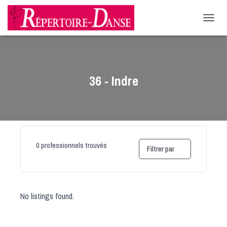
-->
D
É
P
L
I
E
36 - Indre
R
L
A
N
A
V
I
0
professionnels trouvés
Filtrer par
G
A
T
I
O
No listings found.
N