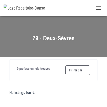
-->
D
É
P
L
I
E
79 - Deux-Sèvres
R
L
A
N
A
V
I
0
professionnels trouvés
Filtrer par
G
A
T
I
O
No listings found.
N