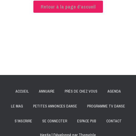
Retour à la page d'accueil
ACCUEIL
ANNUAIRE
PRÈS DE CHEZ VOUS
AGENDA
LE MAG
PETITES ANNONCES DANSE
PROGRAMME TV DANSE
S’INSCRIRE
SE CONNECTER
ESPACE PUB
CONTACT
Hestia | Développé par
ThemeIsle