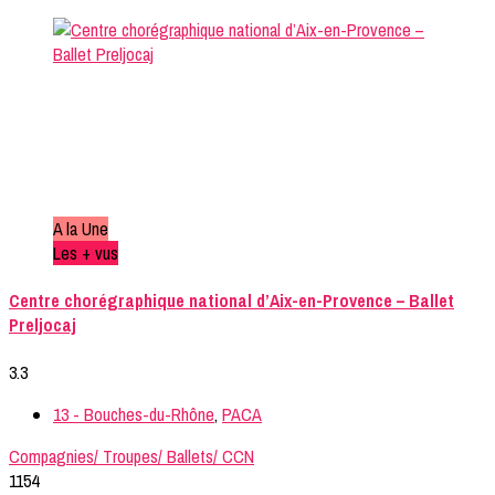
A la Une
Les + vus
Centre chorégraphique national d’Aix-en-Provence – Ballet
Preljocaj
3.3
13 - Bouches-du-Rhône
,
PACA
Compagnies/ Troupes/ Ballets/ CCN
1154