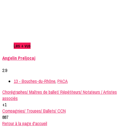
Les + vus
Angelin Preljocaj
2.9
13 - Bouches-du-Rhône
,
PACA
Chorégraphes/ Maîtres de ballet/ Répétiteurs/ Notateurs / Artistes
associés
+1
Compagnies/ Troupes/ Ballets/ CCN
887
Retour à la page d'accueil