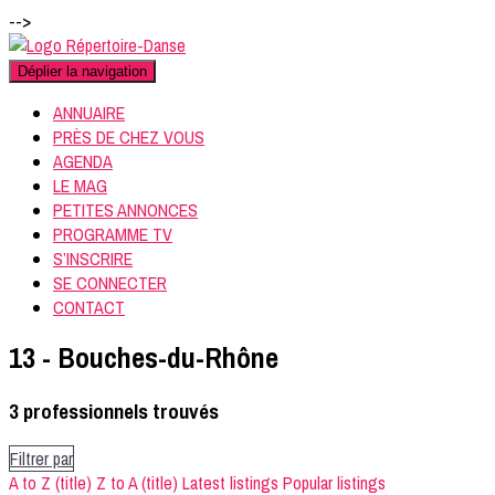
-->
Déplier la navigation
ANNUAIRE
PRÈS DE CHEZ VOUS
AGENDA
LE MAG
PETITES ANNONCES
PROGRAMME TV
S’INSCRIRE
SE CONNECTER
CONTACT
13 - Bouches-du-Rhône
3
professionnels trouvés
Filtrer par
A to Z (title)
Z to A (title)
Latest listings
Popular listings