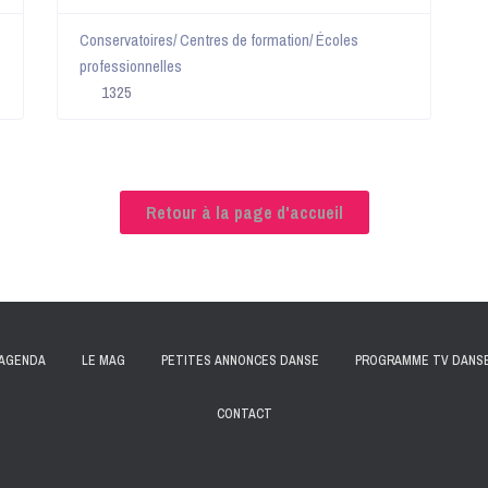
Conservatoires/ Centres de formation/ Écoles
professionnelles
1325
Retour à la page d'accueil
AGENDA
LE MAG
PETITES ANNONCES DANSE
PROGRAMME TV DANS
CONTACT