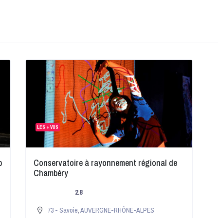
LES + VUS
b
Conservatoire à rayonnement régional de
Chambéry
2.8
73 - Savoie
,
AUVERGNE-RHÔNE-ALPES