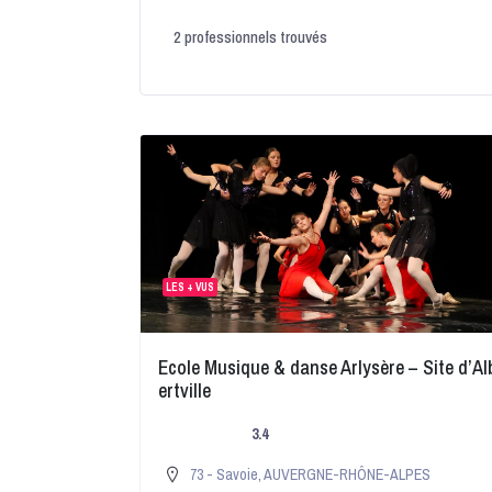
2
professionnels trouvés
LES + VUS
Ecole Musique & danse Arlysère – Site d’Al
ertville
3.4
73 - Savoie
,
AUVERGNE-RHÔNE-ALPES