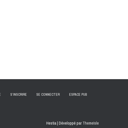
E
S’INSCRIRE
SE CONNECTER
ESPACE PUB
Hestia | Développé par
ThemeIsle