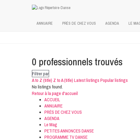
-->
ANNUAIRE
PRÈS DE CHEZ VOUS
AGENDA
LE MA
0
professionnels trouvés
Filtrer par
A to Z (title)
Z to A (title)
Latest listings
Popular listings
No listings found.
Retour à la page d'accueil
ACCUEIL
ANNUAIRE
PRÈS DE CHEZ VOUS
AGENDA
Le Mag
PETITES ANNONCES DANSE
PROGRAMME TV DANSE