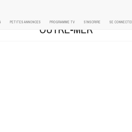
G
PETITES ANNONCES
PROGRAMME TV
S’INSCRIRE
SE CONNECTE
OUTRE-MER