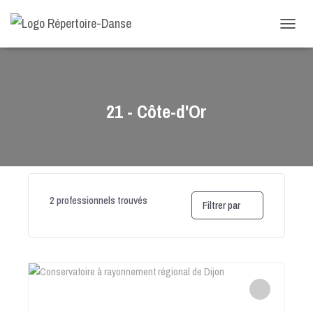
-->
D
É
P
L
I
E
21 - Côte-d'Or
R
L
A
N
A
V
I
2
professionnels trouvés
Filtrer par
G
A
T
I
O
N