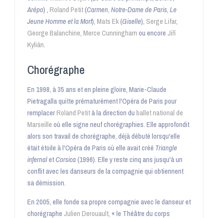
Arépo
) ,
Roland Petit
(
Carmen
,
Notre-Dame de Paris
,
Le
Jeune Homme et la Mort
),
Mats Ek
(
Giselle
),
Serge Lifar
,
George Balanchine
,
Merce Cunningham
ou encore
Jiří
Kylián
.
Chorégraphe
En 1998, à
35 ans
et en pleine gloire, Marie-Claude
Pietragalla quitte prématurément l'Opéra de Paris pour
remplacer
Roland Petit
à la direction du
ballet national de
Marseille
où elle signe neuf chorégraphies
. Elle approfondit
alors son travail de chorégraphe, déjà débuté lorsqu'elle
était étoile à l'Opéra de Paris où elle avait créé
Triangle
infernal
et
Corsica
(1996). Elle y reste cinq ans jusqu'à un
conflit avec les danseurs de la compagnie qui obtiennent
sa démission
.
En 2005, elle fonde sa propre compagnie avec le danseur et
chorégraphe
Julien Derouault
, « le Théâtre du corps