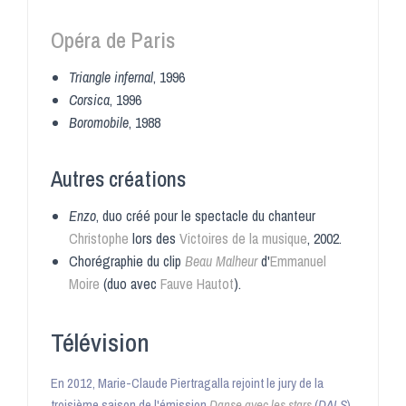
Opéra de Paris
Triangle infernal
, 1996
Corsica
, 1996
Boromobile
, 1988
Autres créations
Enzo
, duo créé pour le spectacle du chanteur
Christophe
lors des
Victoires de la musique
, 2002
.
Chorégraphie du clip
Beau Malheur
d'
Emmanuel
Moire
(duo avec
Fauve Hautot
)
.
Télévision
En 2012, Marie-Claude Piertragalla rejoint le jury de la
troisième saison de l'émission
Danse avec les stars
(
DALS
)