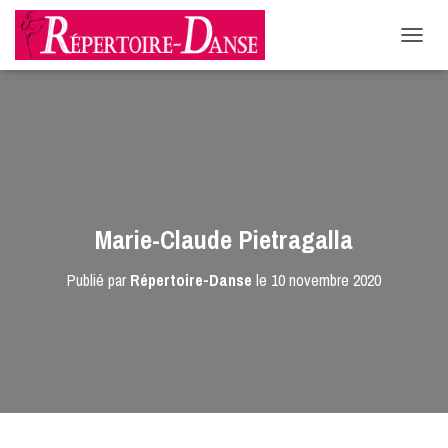
-->
D
É
P
L
I
E
R
L
A
N
Marie-Claude Pietragalla
A
V
Publié par
Répertoire-Danse
le
10 novembre 2020
I
G
A
T
I
O
N