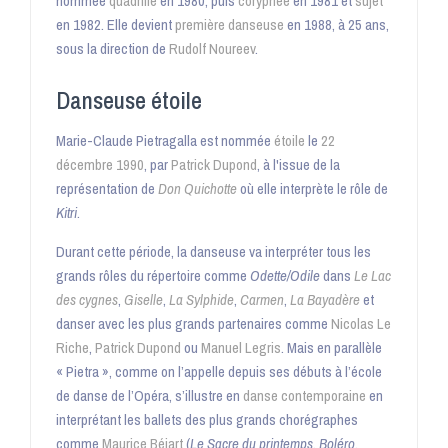
nommée
quadrille
en 1980, puis
coryphée
en 1981 et
sujet
en 1982
. Elle devient
première danseuse
en 1988
, à
25 ans
,
sous la direction de
Rudolf Noureev
.
Danseuse étoile
Marie-Claude Pietragalla est nommée
étoile
le
22
décembre
1990
, par
Patrick Dupond
, à l'issue de la
représentation de
Don Quichotte
où elle interprète le rôle de
Kitri
.
Durant cette période, la danseuse va interpréter tous les
grands rôles du répertoire comme
Odette/Odile
dans
Le Lac
des cygnes
,
Giselle
,
La Sylphide
,
Carmen
,
La Bayadère
et
danser avec les plus grands partenaires comme
Nicolas Le
Riche
,
Patrick Dupond
ou
Manuel Legris
. Mais en parallèle
« Pietra », comme on l’appelle depuis ses débuts à l’école
de danse de l’Opéra
, s’illustre en
danse contemporaine
en
interprétant les ballets des plus grands chorégraphes
comme
Maurice Béjart
(
Le Sacre du printemps
,
Boléro
,