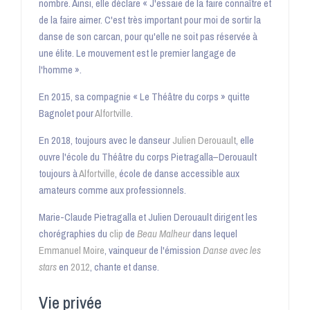
nombre. Ainsi, elle déclare « J'essaie de la faire connaître et
de la faire aimer. C'est très important pour moi de sortir la
danse de son carcan, pour qu'elle ne soit pas réservée à
une élite. Le mouvement est le premier langage de
l'homme
».
En 2015, sa compagnie « Le Théâtre du corps » quitte
Bagnolet pour
Alfortville
.
En 2018, toujours avec le danseur
Julien Derouault
, elle
ouvre l'école du Théâtre du corps Pietragalla–Derouault
toujours à
Alfortville
, école de danse accessible aux
amateurs comme aux professionnels
.
Marie-Claude Pietragalla et Julien Derouault dirigent les
chorégraphies du
clip
de
Beau Malheur
dans lequel
Emmanuel Moire
, vainqueur de l'émission
Danse avec les
stars
en
2012
, chante et danse
.
Vie privée