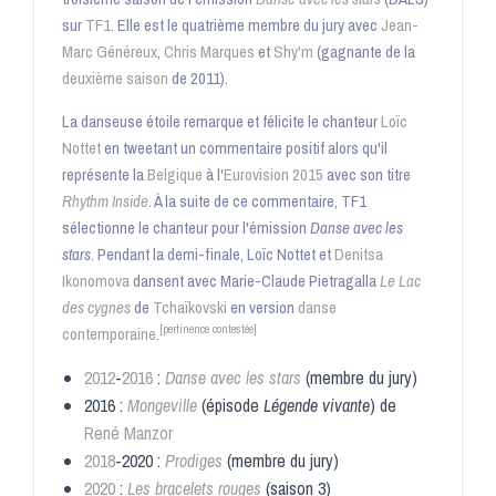
sur
TF1
. Elle est le quatrième membre du jury avec
Jean-
Marc Généreux
,
Chris Marques
et
Shy'm
(gagnante de la
deuxième saison
de 2011).
La danseuse étoile remarque et félicite le chanteur
Loïc
Nottet
en tweetant un commentaire positif alors qu'il
représente la
Belgique
à l'
Eurovision 2015
avec son titre
Rhythm Inside
. À la suite de ce commentaire, TF1
sélectionne le chanteur pour l'émission
Danse avec les
stars
. Pendant la demi-finale, Loïc Nottet et
Denitsa
Ikonomova
dansent avec Marie-Claude Pietragalla
Le Lac
des cygnes
de
Tchaïkovski
en version
danse
[pertinence contestée]
contemporaine
.
2012
-
2016
:
Danse avec les stars
(membre du jury)
2016 :
Mongeville
(épisode
Légende vivante
) de
René Manzor
2018
-2020 :
Prodiges
(membre du jury)
2020
:
Les bracelets rouges
(saison 3)