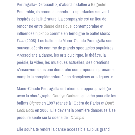
Pietragalla–Derouault », d’abord installée à
Bagnolet
.
Ensemble, ils créent de nombreux spectacles souvent
inspirés de la littérature. La compagnie est un lieu de
rencontre entre
danse classique
, contemporaine et
influences
hip-hop
comme en témoigne le ballet
Marco
Polo
(2008). Les ballets de Marie-Claude Pietragalla sont
souvent décrits comme de grands spectacles populaires.
« Associant la danse, les arts du cirque, le théâtre, la
poésie, la vidéo, les musiques actuelles, ses créations
s'inscrivent dans une démarche contemporaine prenant en
compte la complémentarité des disciplines artistiques
. »
Marie-Claude Pietragalla entretient un rapport privilégié
avec la chorégraphe
Carolyn Carlson
, qui crée pour elle les
ballets
Signes
en 1997 (dansé à l'Opéra de Paris) et
Don't
Look Back
en 2000. Elle devient la première danseuse à se
produire seule sur la scène de l’
Olympia
.
Elle souhaite rendre la danse accessible au plus grand