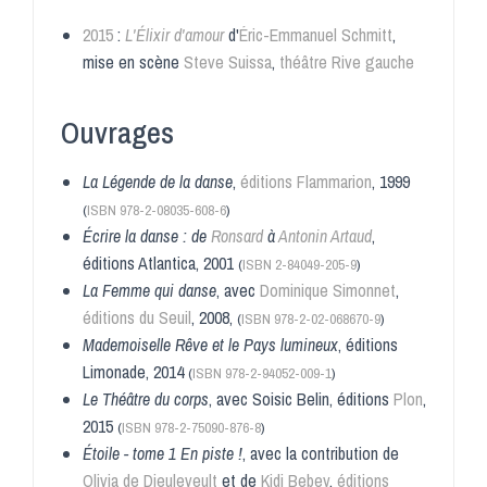
2015
:
L'Élixir d'amour
d'
Éric-Emmanuel Schmitt
,
mise en scène
Steve Suissa
,
théâtre Rive gauche
Ouvrages
La Légende de la danse
,
éditions Flammarion
, 1999
(
ISBN
978-2-08035-608-6
)
Écrire la danse : de
Ronsard
à
Antonin Artaud
,
éditions Atlantica, 2001
(
ISBN
2-84049-205-9
)
La Femme qui danse
, avec
Dominique Simonnet
,
éditions du Seuil
, 2008,
(
ISBN
978-2-02-068670-9
)
Mademoiselle Rêve et le Pays lumineux
, éditions
Limonade, 2014
(
ISBN
978-2-94052-009-1
)
Le Théâtre du corps
, avec Soisic Belin, éditions
Plon
,
2015
(
ISBN
978-2-75090-876-8
)
Étoile - tome 1 En piste !
, avec la contribution de
Olivia de Dieuleveult
et de
Kidi Bebey
,
éditions