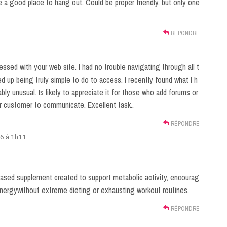
e a good place to hang out. Could be proper friendly, but only one
RÉPONDRE
essed with your web site. I had no trouble navigating through all t
d up being truly simple to do to access. I recently found what I h
bly unusual. Is likely to appreciate it for those who add forums or
ur customer to communicate. Excellent task..
RÉPONDRE
26 à 1h11
ased supplement created to support metabolic activity, encourag
y energywithout extreme dieting or exhausting workout routines.
RÉPONDRE