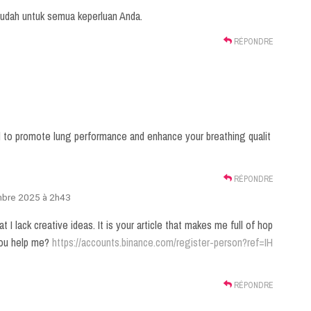
udah untuk semua keperluan Anda.
RÉPONDRE
d to promote lung performance and enhance your breathing qualit
RÉPONDRE
mbre 2025 à 2h43
t I lack creative ideas. It is your article that makes me full of hop
 you help me?
https://accounts.binance.com/register-person?ref=IH
RÉPONDRE