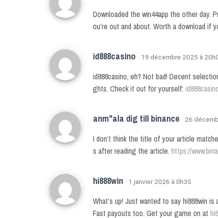
Downloaded the win44app the other day. Pr
ou’re out and about. Worth a download if yo
id888casino
· 19 décembre 2025 à 20h
id888casino, eh? Not bad! Decent selection
ghts. Check it out for yourself:
id888casin
anm"ala dig till binance
· 26 décemb
I don’t think the title of your article mat
s after reading the article.
https://www.bin
hi888win
· 1 janvier 2026 à 0h35
What’s up! Just wanted to say hi888win is ac
Fast payouts too. Get your game on at
hi