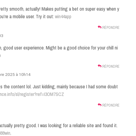
etty smooth, actually! Makes putting a bet on super easy when y
u’re a mobile user. Try it out:
win44app
RÉPONDRE
03
, good user experience. Might be a good choice for your chill ni
o
RÉPONDRE
re 2025 à 10h14
ches the content lol. Just kidding, mainly because I had some doubt
ance.info/sl/register?ref=I3OM7SCZ
RÉPONDRE
tually pretty good. I was looking for a reliable site and found it.
888win
.