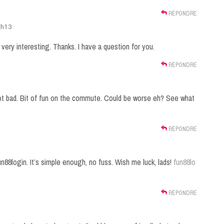
RÉPONDRE
2h13
ery interesting. Thanks. I have a question for you.
RÉPONDRE
t bad. Bit of fun on the commute. Could be worse eh? See what
RÉPONDRE
un88login. It’s simple enough, no fuss. Wish me luck, lads!
fun88lo
RÉPONDRE