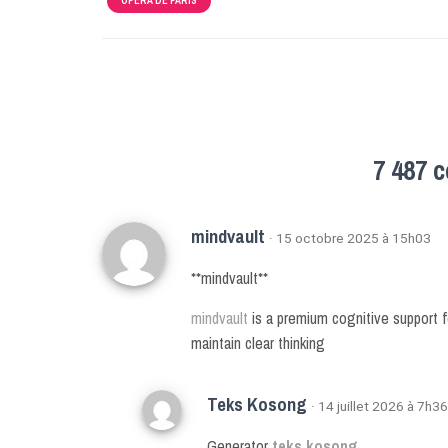
OPÉRA DE PARIS
7 487 
mindvault
· 15 octobre 2025 à 15h03
** mindvault**
mindvault
is a premium cognitive support fo
maintain clear thinking
Teks Kosong
· 14 juillet 2026 à 7h36
Generator
teks kosong