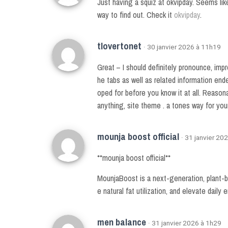
Just having a squiz at okvipday. Seems lik
way to find out. Check it
okvipday
.
tlovertonet
· 30 janvier 2026 à 11h19
Great – I should definitely pronounce, impr
he tabs as well as related information ende
oped for before you know it at all. Reasona
anything, site theme . a tones way for yo
mounja boost official
· 31 janvier 20
**mounja boost official**
MounjaBoost is a next-generation, plant-b
e natural fat utilization, and elevate dail
men balance
· 31 janvier 2026 à 1h29