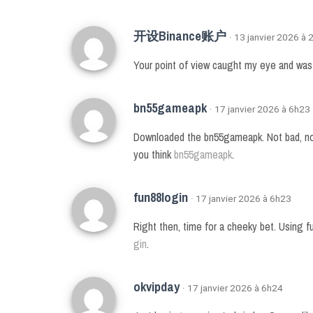
开设Binance账户
· 13 janvier 2026 à 
Your point of view caught my eye and was v
bn55gameapk
· 17 janvier 2026 à 6h23
Downloaded the bn55gameapk. Not bad, no
you think
bn55gameapk
.
fun88login
· 17 janvier 2026 à 6h23
Right then, time for a cheeky bet. Using f
gin
.
okvipday
· 17 janvier 2026 à 6h24