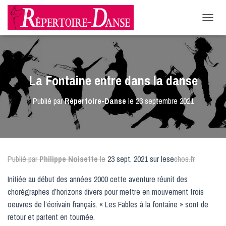
-->
D
É
P
L
I
E
La Fontaine entre dans la danse
R
L
Publié par
Répertoire-Danse
le
23 septembre 2021
A
N
A
V
I
G
Publié par
Philippe Noisette
le
23 sept. 2021 sur lese
chos.fr
A
T
Initiée au début des années 2000 cette aventure réunit des
I
O
chorégraphes d’horizons divers pour mettre en mouvement trois
N
oeuvres de l’écrivain français. « Les Fables à la fontaine » sont de
retour et partent en tournée.