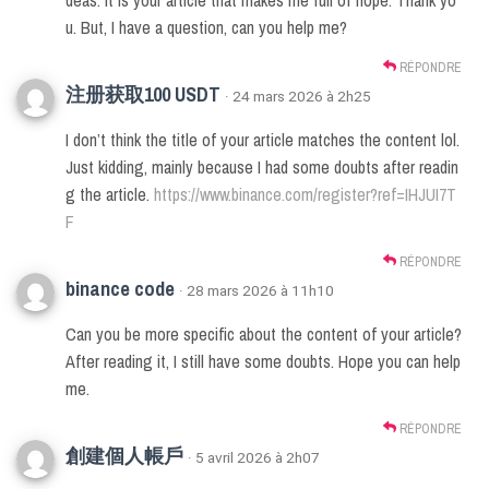
deas. It is your article that makes me full of hope. Thank yo
u. But, I have a question, can you help me?
RÉPONDRE
注册获取100 USDT
· 24 mars 2026 à 2h25
I don’t think the title of your article matches the content lol.
Just kidding, mainly because I had some doubts after readin
g the article.
https://www.binance.com/register?ref=IHJUI7T
F
RÉPONDRE
binance code
· 28 mars 2026 à 11h10
Can you be more specific about the content of your article?
After reading it, I still have some doubts. Hope you can help
me.
RÉPONDRE
創建個人帳戶
· 5 avril 2026 à 2h07