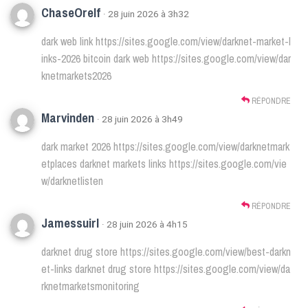
ChaseOrelf
· 28 juin 2026 à 3h32
dark web link
https://sites.google.com/view/darknet-market-l
inks-2026
bitcoin dark web
https://sites.google.com/view/dar
knetmarkets2026
RÉPONDRE
Marvinden
· 28 juin 2026 à 3h49
dark market 2026
https://sites.google.com/view/darknetmark
etplaces
darknet markets links
https://sites.google.com/vie
w/darknetlisten
RÉPONDRE
Jamessuirl
· 28 juin 2026 à 4h15
darknet drug store
https://sites.google.com/view/best-darkn
et-links
darknet drug store
https://sites.google.com/view/da
rknetmarketsmonitoring