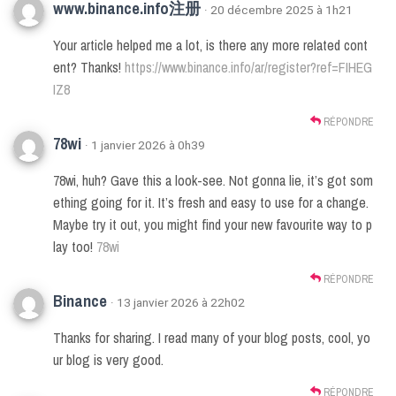
www.binance.info注册
· 20 décembre 2025 à 1h21
Your article helped me a lot, is there any more related cont
ent? Thanks!
https://www.binance.info/ar/register?ref=FIHEG
IZ8
RÉPONDRE
78wi
· 1 janvier 2026 à 0h39
78wi, huh? Gave this a look-see. Not gonna lie, it’s got som
ething going for it. It’s fresh and easy to use for a change.
Maybe try it out, you might find your new favourite way to p
lay too!
78wi
RÉPONDRE
Binance
· 13 janvier 2026 à 22h02
Thanks for sharing. I read many of your blog posts, cool, yo
ur blog is very good.
RÉPONDRE