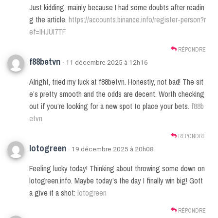
Just kidding, mainly because I had some doubts after readin
g the article.
https://accounts.binance.info/register-person?r
ef=IHJUI7TF
RÉPONDRE
f88betvn
· 11 décembre 2025 à 12h16
Alright, tried my luck at f88betvn. Honestly, not bad! The sit
e’s pretty smooth and the odds are decent. Worth checking
out if you’re looking for a new spot to place your bets.
f88b
etvn
RÉPONDRE
lotogreen
· 19 décembre 2025 à 20h08
Feeling lucky today! Thinking about throwing some down on
lotogreen.info. Maybe today’s the day I finally win big! Gott
a give it a shot:
lotogreen
RÉPONDRE