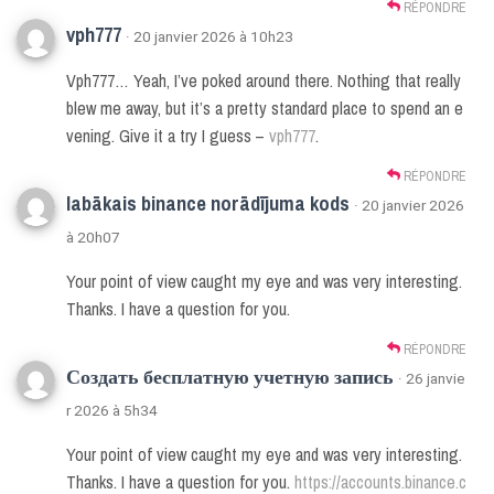
RÉPONDRE
vph777
· 20 janvier 2026 à 10h23
Vph777… Yeah, I’ve poked around there. Nothing that really
blew me away, but it’s a pretty standard place to spend an e
vening. Give it a try I guess –
vph777
.
RÉPONDRE
labākais binance norādījuma kods
· 20 janvier 2026
à 20h07
Your point of view caught my eye and was very interesting.
Thanks. I have a question for you.
RÉPONDRE
Создать бесплатную учетную запись
· 26 janvie
r 2026 à 5h34
Your point of view caught my eye and was very interesting.
Thanks. I have a question for you.
https://accounts.binance.c