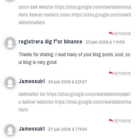
onion dark website
https://sites.google.com/view/darknetma
rkets
darknet markets onion
https://sites.google.com/view/d
arknetmarkets
RÉPONDRE
registrera dig f"or binance
· 25 juin 2026 à 11h59
Thanks for sharing. I read many of your blog posts, cool, yo
ur blog is very good.
RÉPONDRE
Jamessuirl
· 26 juin 2026 à 22h27
darkmarket list
https://sites.google.com/view/darknetmarket
s
darknet websites
https://sites.google.com/view/darknetma
rkets
RÉPONDRE
Jamessuirl
· 27 juin 2026 à 17h50