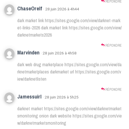
RÉPONDRE
ChaseOrelf
· 28 juin 2026 à 4h44
dark market link
https://sites.google.com/view/darknet-mark
et-links-2026
dark market link
https://sites.google.com/view/
darknetmarkets2026
RÉPONDRE
Marvinden
· 28 juin 2026 à 4h58
dark web drug marketplace
https://sites.google.com/view/da
rknetmarketplaces
darkmarket url
https://sites.google.com/v
iew/darknetlisten
RÉPONDRE
Jamessuirl
· 28 juin 2026 à 5h25
darknet market
https://sites.google.com/view/darknetmarket
smonitoring
onion dark website
https://sites.google.com/vie
w/darknetmarketsmonitoring