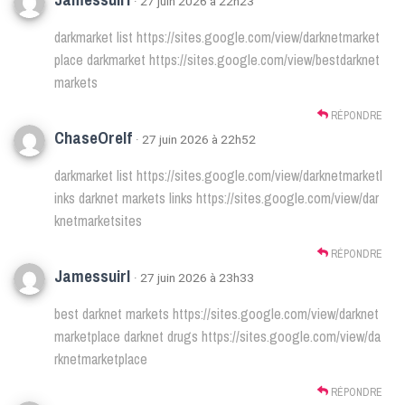
· 27 juin 2026 à 22h23
darkmarket list
https://sites.google.com/view/darknetmarket
place
darkmarket
https://sites.google.com/view/bestdarknet
markets
RÉPONDRE
ChaseOrelf
· 27 juin 2026 à 22h52
darkmarket list
https://sites.google.com/view/darknetmarketl
inks
darknet markets links
https://sites.google.com/view/dar
knetmarketsites
RÉPONDRE
Jamessuirl
· 27 juin 2026 à 23h33
best darknet markets
https://sites.google.com/view/darknet
marketplace
darknet drugs
https://sites.google.com/view/da
rknetmarketplace
RÉPONDRE