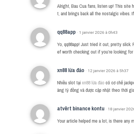
Alright, Bau Cua fans, listen up! This sit
t, and brings back all the nostalgic vibes. I
qq88app
· 1 janvier 2026 à 0h43
Yo, qq88app! Just tried it out, pretty sli
ef worth checking out if you’re looking fo
xn88 lừa đảo
· 12 janvier 2026 à 5h37
Nhiều slot tại
xn88 lừa đảo
có cơ chế jackpo
àng tỷ đồng và được cập nhật theo thời g
atvērt binance kontu
· 18 janvier 20
Your article helped me a lot, is there any