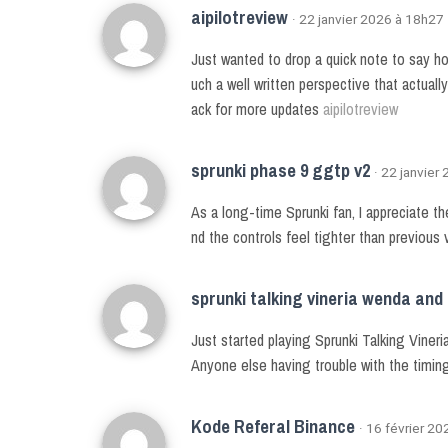
aipilotreview
· 22 janvier 2026 à 18h27
Just wanted to drop a quick note to say how
uch a well written perspective that actuall
ack for more updates
aipilotreview
sprunki phase 9 ggtp v2
· 22 janvier
As a long-time Sprunki fan, I appreciate t
nd the controls feel tighter than previous 
sprunki talking vineria wenda and 
Just started playing Sprunki Talking Viner
Anyone else having trouble with the timing
Kode Referal Binance
· 16 février 2