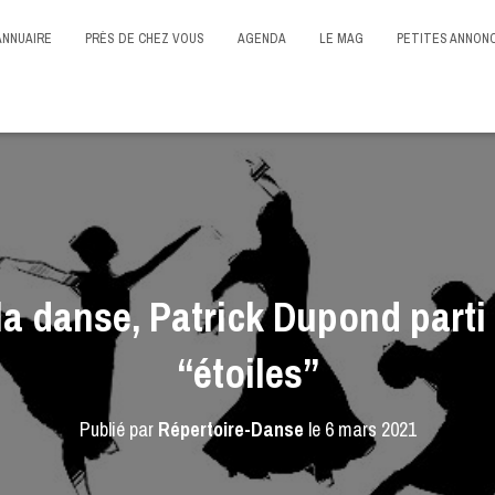
ANNUAIRE
PRÈS DE CHEZ VOUS
AGENDA
LE MAG
PETITES ANNON
a danse, Patrick Dupond parti 
“étoiles”
Publié par
Répertoire-Danse
le
6 mars 2021