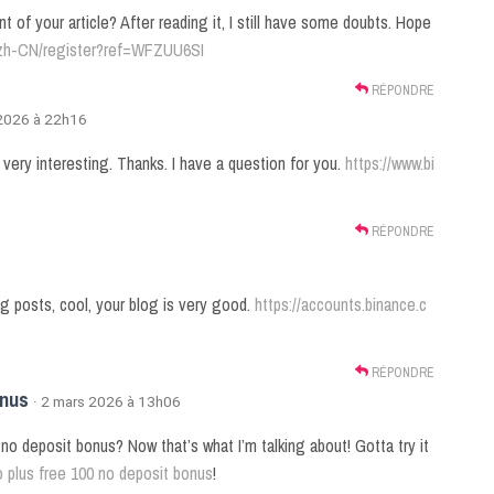
 of your article? After reading it, I still have some doubts. Hope
o/zh-CN/register?ref=WFZUU6SI
RÉPONDRE
 2026 à 22h16
very interesting. Thanks. I have a question for you.
https://www.bi
RÉPONDRE
og posts, cool, your blog is very good.
https://accounts.binance.c
RÉPONDRE
onus
· 2 mars 2026 à 13h06
o deposit bonus? Now that’s what I’m talking about! Gotta try it
o plus free 100 no deposit bonus
!