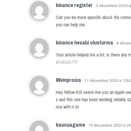
binance register
· 2 décembre 2025 
Can you be more specific about the content
you can help me.
binance hesabi olusturma
· 8 déce
Your article helped me a lot, is there any
ef=IHJUI7TF
88vinproios
· 11 décembre 2025 à 12h
Hey fellow IOS users! Are you an Apple user
s and this one has been working reliably s
nce with it is!
baucuagame
· 19 décembre 2025 à 2