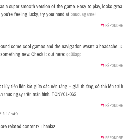
e has a super smooth version of the game. Easy to play, looks grea
f you’re feeling lucky, try your hand at
baucuagame
!
RÉPONDRE
ck. Found some cool games and the navigation wasn’t a headache. D
r something new. Check it out here:
qq88app
RÉPONDRE
t lũy tiến liên kết giữa các nền tảng – giải thưởng có thể lên tới h
ian thực ngay trên màn hình. TONY01-06S
RÉPONDRE
26 à 13h49
 more related content? Thanks!
RÉPONDRE