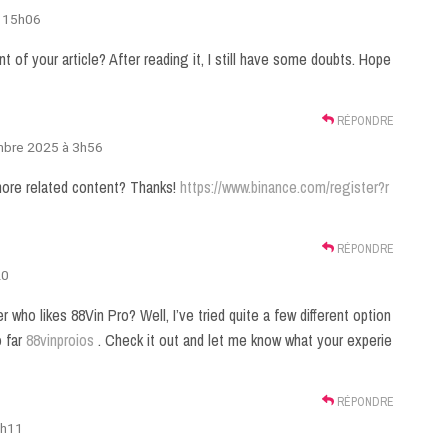
à 15h06
 of your article? After reading it, I still have some doubts. Hope
RÉPONDRE
mbre 2025 à 3h56
 more related content? Thanks!
https://www.binance.com/register?r
RÉPONDRE
20
 who likes 88Vin Pro? Well, I’ve tried quite a few different option
o far
88vinproios
. Check it out and let me know what your experie
RÉPONDRE
0h11