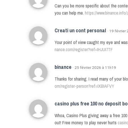
Can you be more specific about the content
you can help me.
https://www.binance.inf
Creati un cont personal
· 19 février
Your point of view caught my eye and was 
nance.com/register?ref=IHJUI7TF
binance
· 25 février 2026 à 11h19
Thanks for sharing. I read many of your bl
om/register-person?ref=IXBIAFVY
casino plus free 100 no deposit b
Whoa, Casino Plus giving away a free 100 n
out! Free money to play never hurts
casin