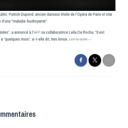
ublic: Patrick Dupond, ancien danseur étoile de l’Opéra de Paris et star
s d’une “maladie foudroyante”.
oiles”, a annoncé à l’
AFP
sa collaboratrice Leïla Da Rocha. “Il est
y a “quelques mois”, a-t-elle dit, très émue.
Lire la suite …
ommentaires