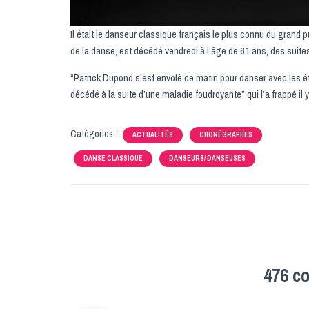
Il était le danseur classique français le plus connu du grand p
de la danse, est décédé vendredi à l’âge de 61 ans, des suite
“Patrick Dupond s’est envolé ce matin pour danser avec les ét
décédé à la suite d’une maladie foudroyante” qui l’a frappé il 
Catégories :
ACTUALITÉS
CHORÉGRAPHES
DANSE CLASSIQUE
DANSEURS/ DANSEUSES
476 c