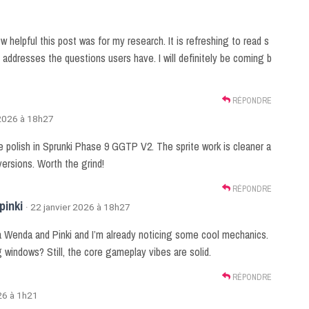
 helpful this post was for my research. It is refreshing to read s
y addresses the questions users have. I will definitely be coming b
RÉPONDRE
 2026 à 18h27
he polish in Sprunki Phase 9 GGTP V2. The sprite work is cleaner a
versions. Worth the grind!
RÉPONDRE
pinki
· 22 janvier 2026 à 18h27
ia Wenda and Pinki and I’m already noticing some cool mechanics.
 windows? Still, the core gameplay vibes are solid.
RÉPONDRE
026 à 1h21