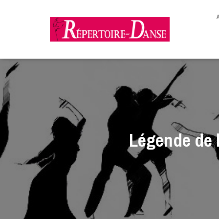
-->
Légende de l