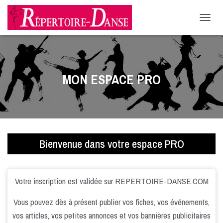
-->
D
É
P
L
I
E
MON ESPACE PRO
R
L
A
N
A
V
I
Bienvenue dans votre espace PRO
G
A
T
I
Votre inscription est validée sur REPERTOIRE-DANSE.COM
O
N
Vous pouvez dès à présent publier vos fiches, vos événements,
vos articles, vos petites annonces et vos bannières publicitaires