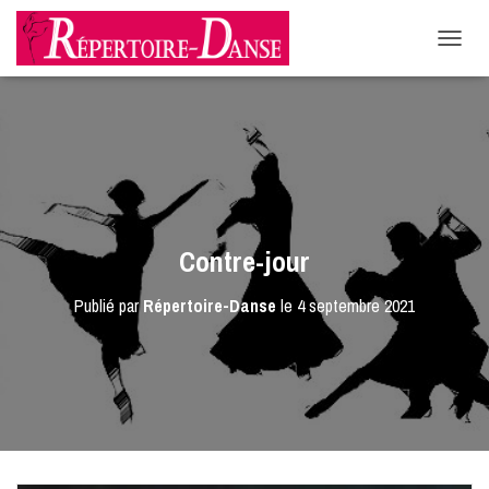
-->
D
É
P
L
I
E
R
L
A
N
Contre-jour
A
V
Publié par
Répertoire-Danse
le
4 septembre 2021
I
G
A
T
I
O
N