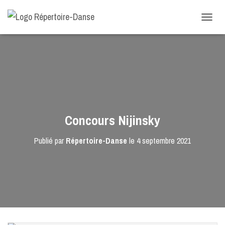
-->
D
É
P
L
I
E
R
L
A
N
Concours Nijinsky
A
V
Publié par
Répertoire-Danse
le
4 septembre 2021
I
G
A
T
I
O
N